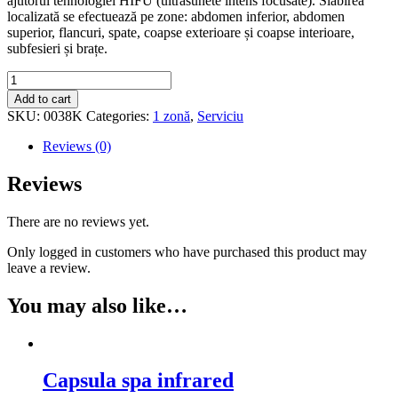
ajutorul tehnologiei HIFU (ultrasunete intens focusate). Slăbirea
localizată se efectuează pe zone: abdomen inferior, abdomen
superior, flancuri, spate, coapse exterioare și coapse interioare,
subfesieri și brațe.
Liposonix
(1
Add to cart
zonă)
SKU:
0038K
Categories:
1 zonă
,
Serviciu
quantity
Reviews (0)
Reviews
There are no reviews yet.
Only logged in customers who have purchased this product may
leave a review.
You may also like…
Capsula spa infrared