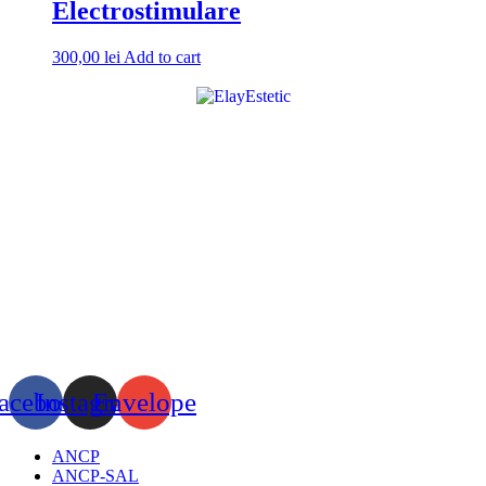
Electrostimulare
300,00
lei
Add to cart
acebook
Instagram
Envelope
ANCP
ANCP-SAL