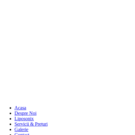
Acasa
Despre Noi
Liposonix
Servicii & Prețuri
Galerie
Contact