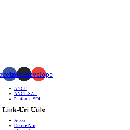
acebook
Instagram
Envelope
ANCP
ANCP-SAL
Platforma SOL
Link-Uri Utile
Acasa
Despre Noi