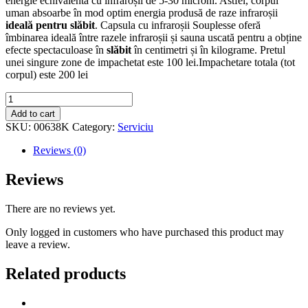
energie echivalentă cu infraroșii de 5-30 microni. Astfel, corpul
uman absoarbe în mod optim energia produsă de raze infraroșii
ideală pentru
slăbit
. Capsula cu infraroșii Souplesse oferă
îmbinarea ideală între razele infraroșii și sauna uscată pentru a obține
efecte spectaculoase în
slăbit
în centimetri și în kilograme. Pretul
unei singure zone de impachetat este 100 lei.Impachetare totala (tot
corpul) este 200 lei
Capsula
spa
Add to cart
infrared
SKU:
00638K
Category:
Serviciu
quantity
Reviews (0)
Reviews
There are no reviews yet.
Only logged in customers who have purchased this product may
leave a review.
Related products