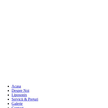
Acasa
Despre Noi
Liposonix
Servicii & Prețuri
Galerie
Contact