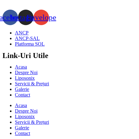
acebook
Instagram
Envelope
ANCP
ANCP-SAL
Platforma SOL
Link-Uri Utile
Acasa
Despre Noi
Liposonix
Servicii & Prețuri
Galerie
Contact
Acasa
Despre Noi
Liposonix
Servicii & Prețuri
Galerie
Contact