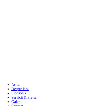
Acasa
Despre Noi
Liposonix
Servicii & Prețuri
Galerie
Contact